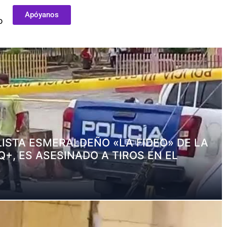
Apóyanos
O
ISTA ESMERALDEÑO «LA FIDEO» DE LA
+, ES ASESINADO A TIROS EN EL