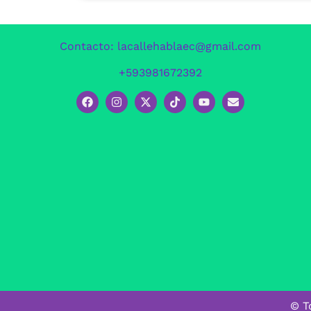
Contacto: lacallehablaec@gmail.com
+593981672392
© T