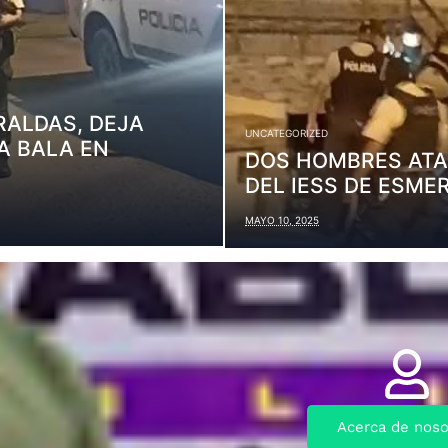
RALDAS, DEJA
UNCATEGORIZED
A BALA EN
DOS HOMBRES ATAC
DEL IESS DE ESME
MAYO 10, 2025
Acerca de noso