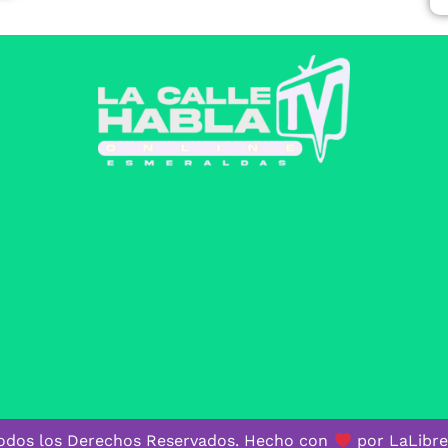
odos los Derechos Reservados. Hecho con
por LaLibre