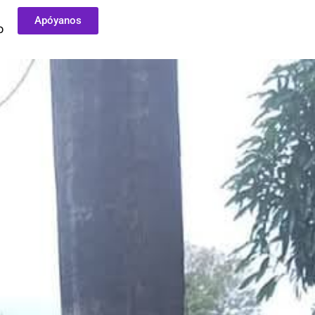
Apóyanos
O