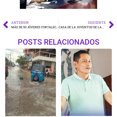
ANTERIOR
SIGUIENTE
MÁS DE 50 JÓVENES FORTALECEN SUS CAPACIDADES EN INSTALACIÓN DE CÁMARAS DE VIDEOVIGILANCIA GRACIAS A LA CASA DE LA JUVENTUD DE ESMERALDAS Y LA EMPRESA TECHNOLOGY CASTLE
CASA DE LA JUVENTUD DE LA ALCALDÍA CIUDADANA DE ESMERALDAS IMPULSA EL EMPODERAMIENTO JUVENIL CON EL CURSO DE AUTOMAQUILLAJE
POSTS RELACIONADOS