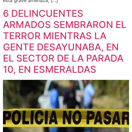
esta grave amenaza, […]
6 DELINCUENTES
ARMADOS SEMBRARON EL
TERROR MIENTRAS LA
GENTE DESAYUNABA, EN
EL SECTOR DE LA PARADA
10, EN ESMERALDAS