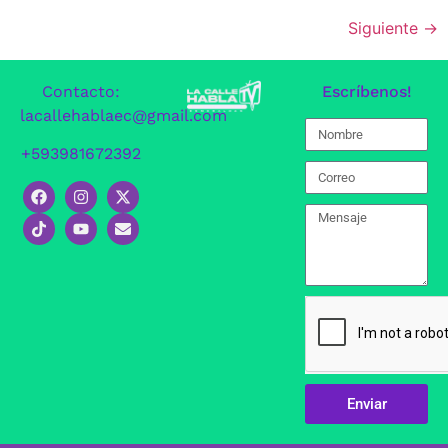
Siguiente
→
Contacto:
Escríbenos!
lacallehablaec@gmail.com
+593981672392
Enviar