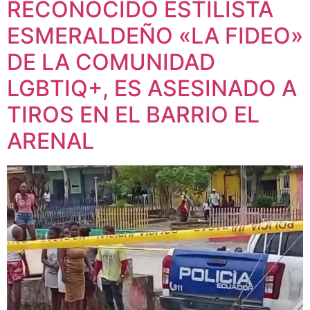
RECONOCIDO ESTILISTA
ESMERALDEÑO «LA FIDEO»
DE LA COMUNIDAD
LGBTIQ+, ES ASESINADO A
TIROS EN EL BARRIO EL
ARENAL