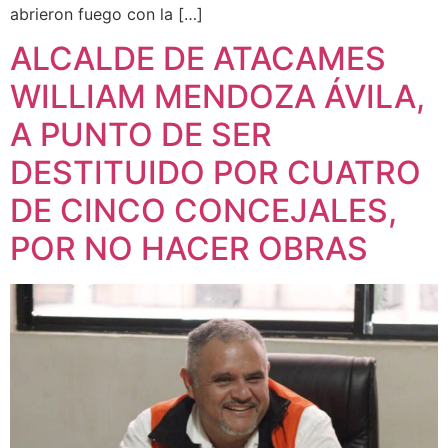
abrieron fuego con la […]
ALCALDE DE ATACAMES
WILLIAM MENDOZA ÁVILA,
A PUNTO DE SER
DESTITUIDO POR CUATRO
DE CINCO CONCEJALES,
POR NO HACER OBRAS